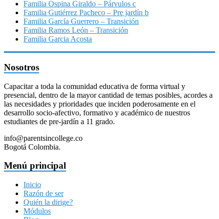
Familia Ospina Giraldo – Párvulos c
Familia Gutiérrez Pacheco – Pre jardín b
Familia García Guerrero – Transición
Familia Ramos León – Transición
Familia Garcia Acosta
Nosotros
Capacitar a toda la comunidad educativa de forma virtual y
presencial, dentro de la mayor cantidad de temas posibles, acordes a
las necesidades y prioridades que inciden poderosamente en el
desarrollo socio-afectivo, formativo y académico de nuestros
estudiantes de pre-jardín a 11 grado.
info@parentsincollege.co
Bogotá Colombia.
Menú principal
Inicio
Razón de ser
Quién la dirige?
Módulos