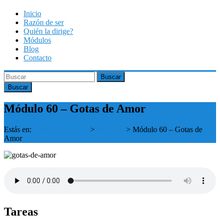
Saltar
Inicio
al
Parents
Razón de ser
contenido
Quién la dirige?
In
Módulos
College
Blog
Contacto
Online
Buscar
Módulo 60 – Gotas de Amor
Estás en:
Parents In College
>
Módulos
>
Módulo 60 – Gotas de
Amor
Tareas