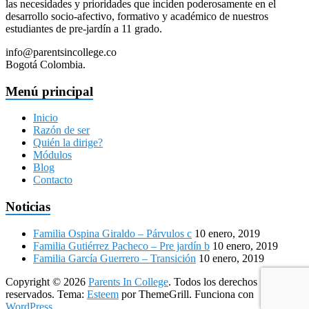
las necesidades y prioridades que inciden poderosamente en el
desarrollo socio-afectivo, formativo y académico de nuestros
estudiantes de pre-jardín a 11 grado.
info@parentsincollege.co
Bogotá Colombia.
Menú principal
Inicio
Razón de ser
Quién la dirige?
Módulos
Blog
Contacto
Noticias
Familia Ospina Giraldo – Párvulos c
10 enero, 2019
Familia Gutiérrez Pacheco – Pre jardín b
10 enero, 2019
Familia García Guerrero – Transición
10 enero, 2019
Copyright © 2026
Parents In College
. Todos los derechos
reservados. Tema:
Esteem
por ThemeGrill. Funciona con
WordPress
.